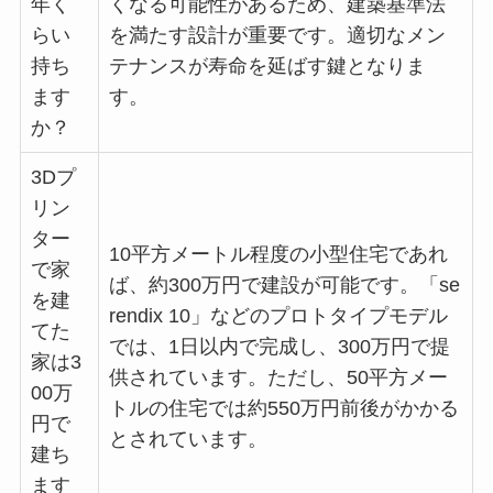
年く
くなる可能性があるため、建築基準法
らい
を満たす設計が重要です。適切なメン
持ち
テナンスが寿命を延ばす鍵となりま
ます
す。
か？
3Dプ
リン
ター
10平方メートル程度の小型住宅であれ
で家
ば、約300万円で建設が可能です。「se
を建
rendix 10」などのプロトタイプモデル
てた
では、1日以内で完成し、300万円で提
家は3
供されています。ただし、50平方メー
00万
トルの住宅では約550万円前後がかかる
円で
とされています。
建ち
ます