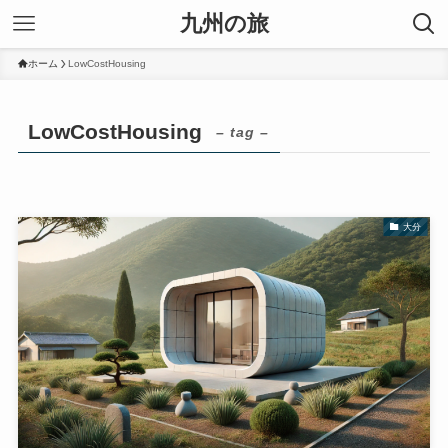
九州の旅
ホーム
LowCostHousing
LowCostHousing
– tag –
大分