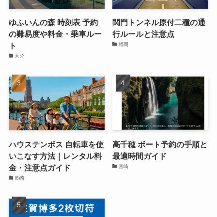
ゆふいんの森 時刻表 予約
関門トンネル原付二種の通
の難易度や料金・乗車ルー
行ルールと注意点
ト
福岡
大分
ハウステンボス 自転車を使
高千穂 ボート予約の手順と
いこなす方法｜レンタル料
最適時間ガイド
金・注意点ガイド
宮崎
長崎