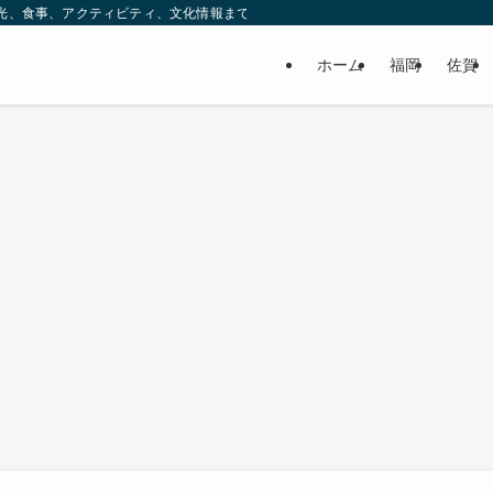
ック。観光、食事、アクティビティ、文化情報まで、九州をもっと楽しむための情報をお
ホーム
福岡
佐賀