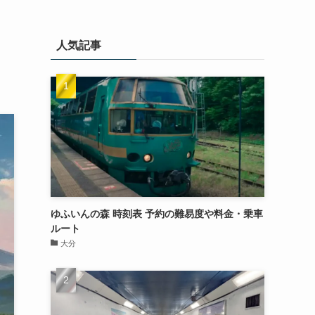
人気記事
ゆふいんの森 時刻表 予約の難易度や料金・乗車
ルート
大分