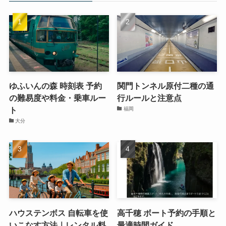
ゆふいんの森 時刻表 予約
関門トンネル原付二種の通
の難易度や料金・乗車ルー
行ルールと注意点
ト
福岡
大分
ハウステンボス 自転車を使
高千穂 ボート予約の手順と
いこなす方法｜レンタル料
最適時間ガイド