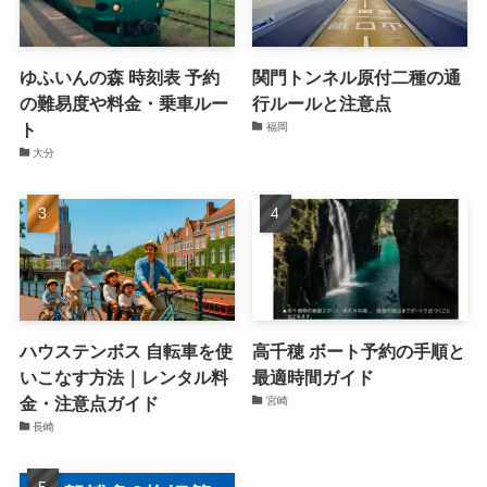
ゆふいんの森 時刻表 予約
関門トンネル原付二種の通
の難易度や料金・乗車ルー
行ルールと注意点
ト
福岡
大分
ハウステンボス 自転車を使
高千穂 ボート予約の手順と
いこなす方法｜レンタル料
最適時間ガイド
金・注意点ガイド
宮崎
長崎