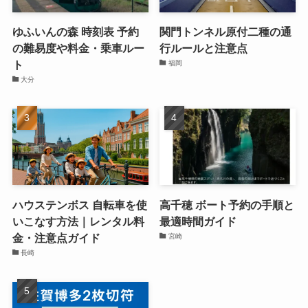
ゆふいんの森 時刻表 予約
関門トンネル原付二種の通
の難易度や料金・乗車ルー
行ルールと注意点
ト
福岡
大分
ハウステンボス 自転車を使
高千穂 ボート予約の手順と
いこなす方法｜レンタル料
最適時間ガイド
金・注意点ガイド
宮崎
長崎