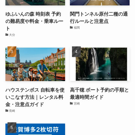
ゆふいんの森 時刻表 予約
関門トンネル原付二種の通
の難易度や料金・乗車ルー
行ルールと注意点
ト
福岡
大分
ハウステンボス 自転車を使
高千穂 ボート予約の手順と
いこなす方法｜レンタル料
最適時間ガイド
金・注意点ガイド
宮崎
長崎