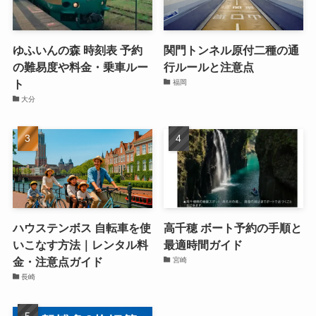
ゆふいんの森 時刻表 予約
関門トンネル原付二種の通
の難易度や料金・乗車ルー
行ルールと注意点
ト
福岡
大分
ハウステンボス 自転車を使
高千穂 ボート予約の手順と
いこなす方法｜レンタル料
最適時間ガイド
金・注意点ガイド
宮崎
長崎