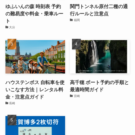
ゆふいんの森 時刻表 予約
関門トンネル原付二種の通
の難易度や料金・乗車ルー
行ルールと注意点
ト
福岡
大分
ハウステンボス 自転車を使
高千穂 ボート予約の手順と
いこなす方法｜レンタル料
最適時間ガイド
金・注意点ガイド
宮崎
長崎