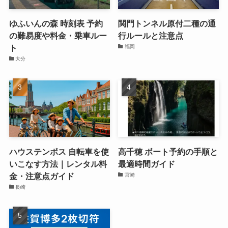
ゆふいんの森 時刻表 予約
関門トンネル原付二種の通
の難易度や料金・乗車ルー
行ルールと注意点
ト
福岡
大分
ハウステンボス 自転車を使
高千穂 ボート予約の手順と
いこなす方法｜レンタル料
最適時間ガイド
金・注意点ガイド
宮崎
長崎