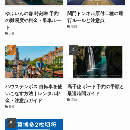
ゆふいんの森 時刻表 予約
関門トンネル原付二種の通
の難易度や料金・乗車ルー
行ルールと注意点
ト
福岡
大分
ハウステンボス 自転車を使
高千穂 ボート予約の手順と
いこなす方法｜レンタル料
最適時間ガイド
金・注意点ガイド
宮崎
長崎