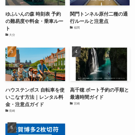
ゆふいんの森 時刻表 予約
関門トンネル原付二種の通
の難易度や料金・乗車ルー
行ルールと注意点
ト
福岡
大分
ハウステンボス 自転車を使
高千穂 ボート予約の手順と
いこなす方法｜レンタル料
最適時間ガイド
金・注意点ガイド
宮崎
長崎