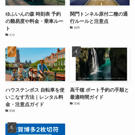
ゆふいんの森 時刻表 予約
関門トンネル原付二種の通
の難易度や料金・乗車ルー
行ルールと注意点
ト
福岡
大分
ハウステンボス 自転車を使
高千穂 ボート予約の手順と
いこなす方法｜レンタル料
最適時間ガイド
金・注意点ガイド
宮崎
長崎