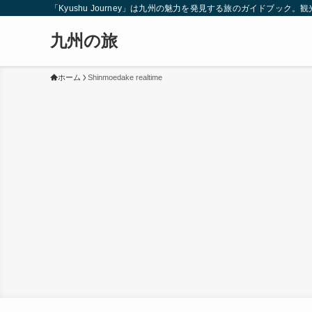
「Kyushu Journey」は九州の魅力を発見する旅のガイドブ
九州の旅
ホーム
Shinmoedake realtime