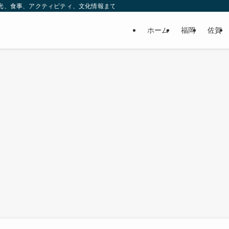
ック。観光、食事、アクティビティ、文化情報まで、九州をもっと楽しむための情報をお
ホーム
福岡
佐賀