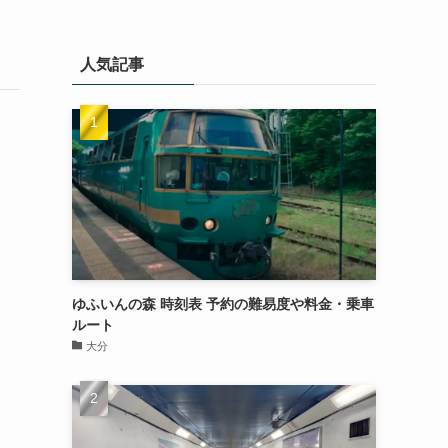
人気記事
ゆふいんの森 時刻表 予約の難易度や料金・乗車
ルート
大分