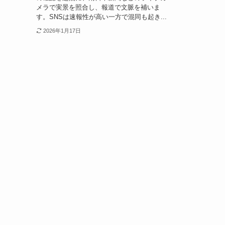
メラで実景を照合し、報道で文脈を補いま
す。SNSは速報性が高い一方で混同も起き...
2026年1月17日