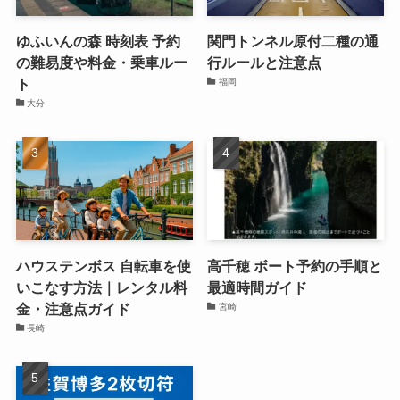
ゆふいんの森 時刻表 予約
関門トンネル原付二種の通
の難易度や料金・乗車ルー
行ルールと注意点
ト
福岡
大分
ハウステンボス 自転車を使
高千穂 ボート予約の手順と
いこなす方法｜レンタル料
最適時間ガイド
金・注意点ガイド
宮崎
長崎