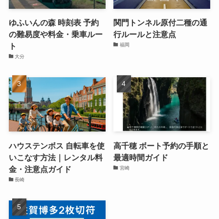
ゆふいんの森 時刻表 予約
関門トンネル原付二種の通
の難易度や料金・乗車ルー
行ルールと注意点
ト
福岡
大分
ハウステンボス 自転車を使
高千穂 ボート予約の手順と
いこなす方法｜レンタル料
最適時間ガイド
金・注意点ガイド
宮崎
長崎