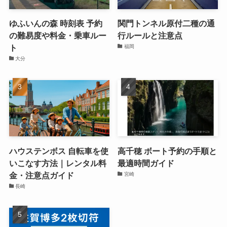
ゆふいんの森 時刻表 予約
関門トンネル原付二種の通
の難易度や料金・乗車ルー
行ルールと注意点
ト
福岡
大分
ハウステンボス 自転車を使
高千穂 ボート予約の手順と
いこなす方法｜レンタル料
最適時間ガイド
金・注意点ガイド
宮崎
長崎