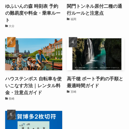
ゆふいんの森 時刻表 予約
関門トンネル原付二種の通
の難易度や料金・乗車ルー
行ルールと注意点
ト
福岡
大分
ハウステンボス 自転車を使
高千穂 ボート予約の手順と
いこなす方法｜レンタル料
最適時間ガイド
金・注意点ガイド
宮崎
長崎