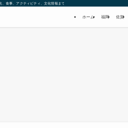
ック。観光、食事、アクティビティ、文化情報まで、九州をもっと楽しむための情報をお
ホーム
福岡
佐賀