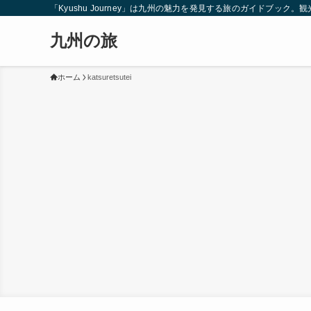
「Kyushu Journey」は九州の魅力を発見する旅のガイドブ
九州の旅
ホーム
katsuretsutei