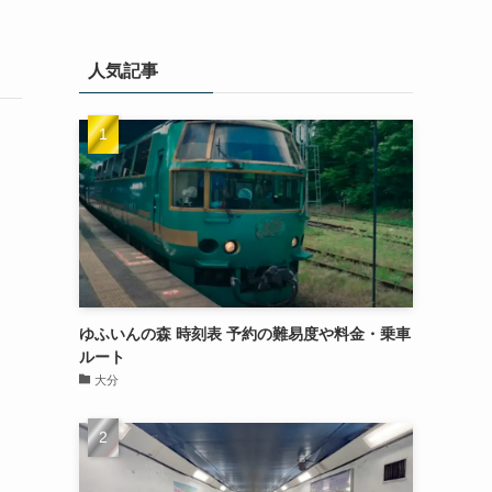
人気記事
ゆふいんの森 時刻表 予約の難易度や料金・乗車
ルート
大分