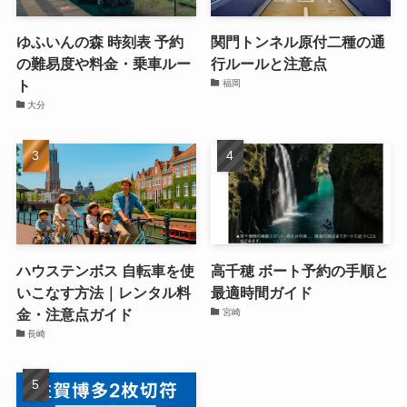
ゆふいんの森 時刻表 予約
関門トンネル原付二種の通
の難易度や料金・乗車ルー
行ルールと注意点
ト
福岡
大分
ハウステンボス 自転車を使
高千穂 ボート予約の手順と
いこなす方法｜レンタル料
最適時間ガイド
金・注意点ガイド
宮崎
長崎