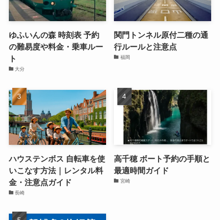
ゆふいんの森 時刻表 予約
関門トンネル原付二種の通
の難易度や料金・乗車ルー
行ルールと注意点
ト
福岡
大分
ハウステンボス 自転車を使
高千穂 ボート予約の手順と
いこなす方法｜レンタル料
最適時間ガイド
金・注意点ガイド
宮崎
長崎