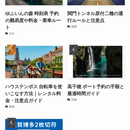
ゆふいんの森 時刻表 予約
関門トンネル原付二種の通
の難易度や料金・乗車ルー
行ルールと注意点
ト
福岡
大分
ハウステンボス 自転車を使
高千穂 ボート予約の手順と
いこなす方法｜レンタル料
最適時間ガイド
金・注意点ガイド
宮崎
長崎