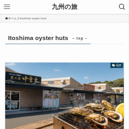
九州の旅
ホーム
Itoshima oyster huts
Itoshima oyster huts
– tag –
福岡