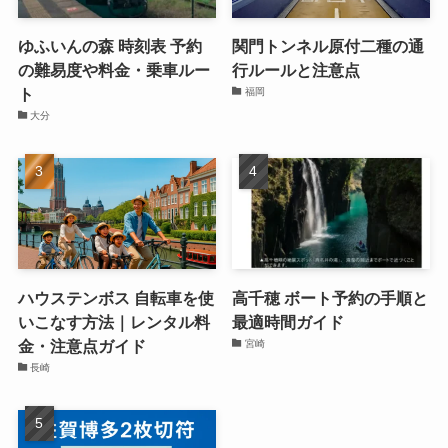
ゆふいんの森 時刻表 予約
関門トンネル原付二種の通
の難易度や料金・乗車ルー
行ルールと注意点
ト
福岡
大分
ハウステンボス 自転車を使
高千穂 ボート予約の手順と
いこなす方法｜レンタル料
最適時間ガイド
金・注意点ガイド
宮崎
長崎