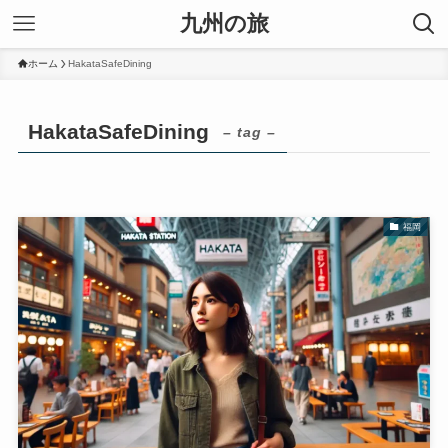
九州の旅
ホーム
HakataSafeDining
HakataSafeDining
– tag –
福岡