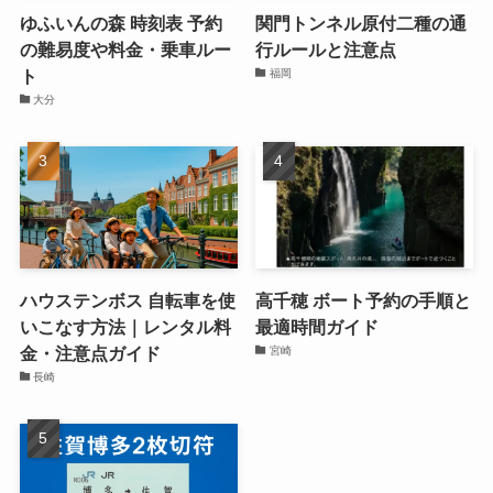
ゆふいんの森 時刻表 予約
関門トンネル原付二種の通
の難易度や料金・乗車ルー
行ルールと注意点
ト
福岡
大分
ハウステンボス 自転車を使
高千穂 ボート予約の手順と
いこなす方法｜レンタル料
最適時間ガイド
金・注意点ガイド
宮崎
長崎