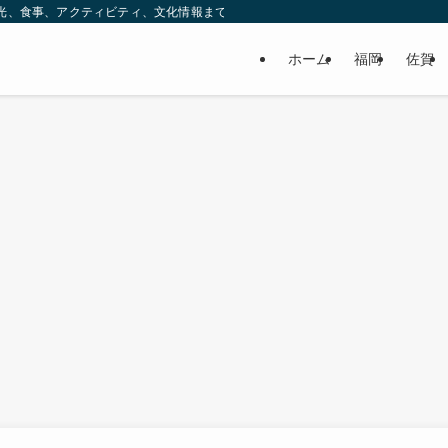
ック。観光、食事、アクティビティ、文化情報まで、九州をもっと楽しむための情報をお
ホーム
福岡
佐賀