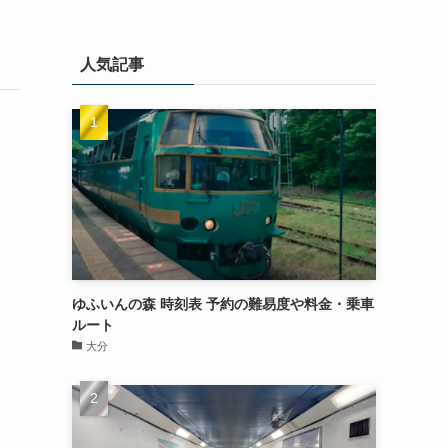
人気記事
ゆふいんの森 時刻表 予約の難易度や料金・乗車
ルート
大分