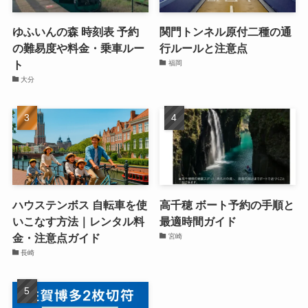
ゆふいんの森 時刻表 予約
関門トンネル原付二種の通
の難易度や料金・乗車ルー
行ルールと注意点
ト
福岡
大分
ハウステンボス 自転車を使
高千穂 ボート予約の手順と
いこなす方法｜レンタル料
最適時間ガイド
金・注意点ガイド
宮崎
長崎