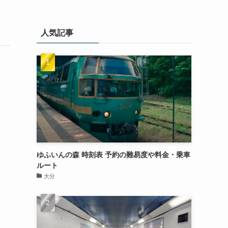
人気記事
ゆふいんの森 時刻表 予約の難易度や料金・乗車
ルート
大分