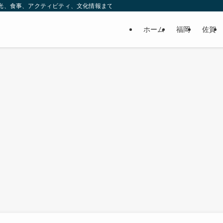
ック。観光、食事、アクティビティ、文化情報まで、九州をもっと楽しむための情報をお
ホーム
福岡
佐賀