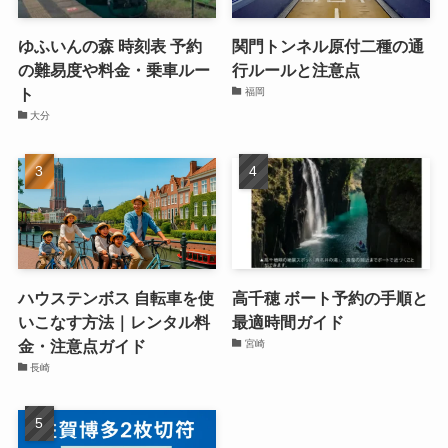
ゆふいんの森 時刻表 予約
関門トンネル原付二種の通
の難易度や料金・乗車ルー
行ルールと注意点
ト
福岡
大分
ハウステンボス 自転車を使
高千穂 ボート予約の手順と
いこなす方法｜レンタル料
最適時間ガイド
金・注意点ガイド
宮崎
長崎