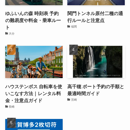
ゆふいんの森 時刻表 予約
関門トンネル原付二種の通
の難易度や料金・乗車ルー
行ルールと注意点
ト
福岡
大分
ハウステンボス 自転車を使
高千穂 ボート予約の手順と
いこなす方法｜レンタル料
最適時間ガイド
金・注意点ガイド
宮崎
長崎