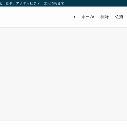
ック。観光、食事、アクティビティ、文化情報まで、九州をもっと楽しむための情報をお
ホーム
福岡
佐賀