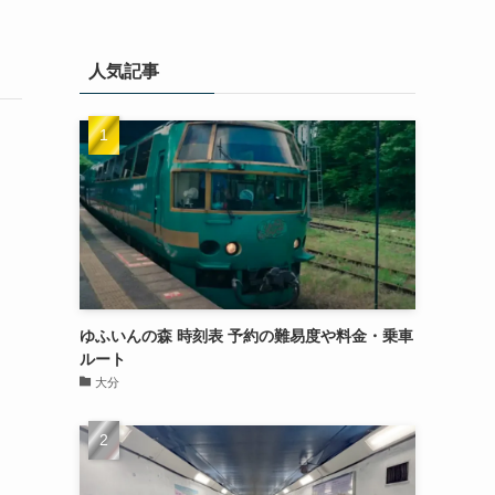
人気記事
ゆふいんの森 時刻表 予約の難易度や料金・乗車
ルート
大分