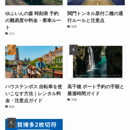
ゆふいんの森 時刻表 予約
関門トンネル原付二種の通
の難易度や料金・乗車ルー
行ルールと注意点
ト
福岡
大分
ハウステンボス 自転車を使
高千穂 ボート予約の手順と
いこなす方法｜レンタル料
最適時間ガイド
金・注意点ガイド
宮崎
長崎