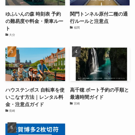
ゆふいんの森 時刻表 予約
関門トンネル原付二種の通
の難易度や料金・乗車ルー
行ルールと注意点
ト
福岡
大分
ハウステンボス 自転車を使
高千穂 ボート予約の手順と
いこなす方法｜レンタル料
最適時間ガイド
金・注意点ガイド
宮崎
長崎