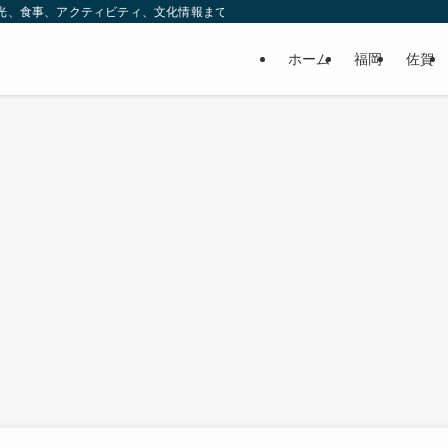
ック。観光、食事、アクティビティ、文化情報まで、九州をもっと楽しむための情報をお
ホーム
福岡
佐賀