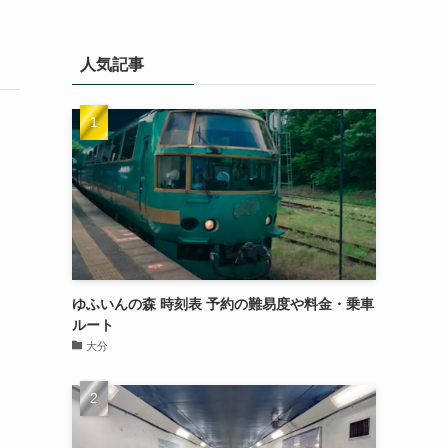
人気記事
ゆふいんの森 時刻表 予約の難易度や料金・乗車
ルート
大分