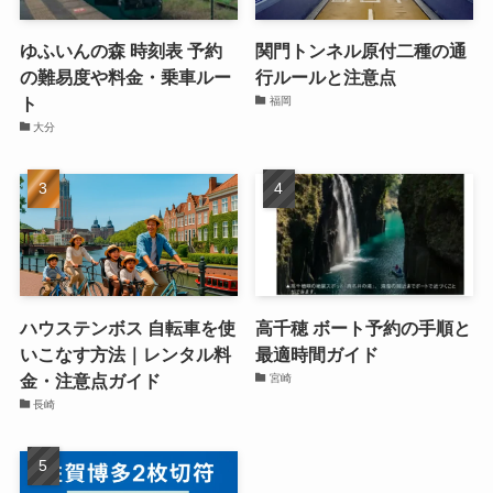
ゆふいんの森 時刻表 予約
関門トンネル原付二種の通
の難易度や料金・乗車ルー
行ルールと注意点
ト
福岡
大分
ハウステンボス 自転車を使
高千穂 ボート予約の手順と
いこなす方法｜レンタル料
最適時間ガイド
金・注意点ガイド
宮崎
長崎