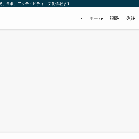
ック。観光、食事、アクティビティ、文化情報まで、九州をもっと楽しむための情報をお
ホーム
福岡
佐賀