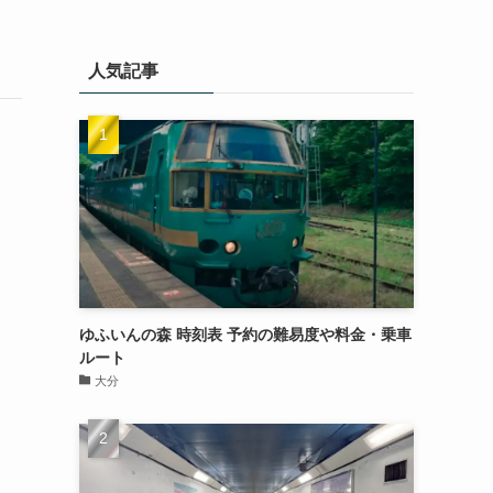
人気記事
ゆふいんの森 時刻表 予約の難易度や料金・乗車
ルート
大分