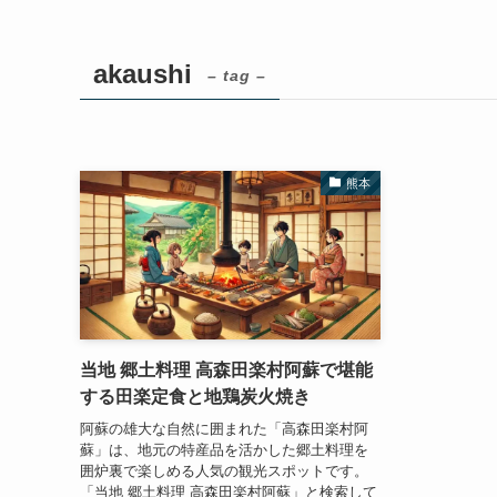
akaushi
– tag –
熊本
当地 郷土料理 高森田楽村阿蘇で堪能
する田楽定食と地鶏炭火焼き
阿蘇の雄大な自然に囲まれた「高森田楽村阿
蘇」は、地元の特産品を活かした郷土料理を
囲炉裏で楽しめる人気の観光スポットです。
「当地 郷土料理 高森田楽村阿蘇」と検索して