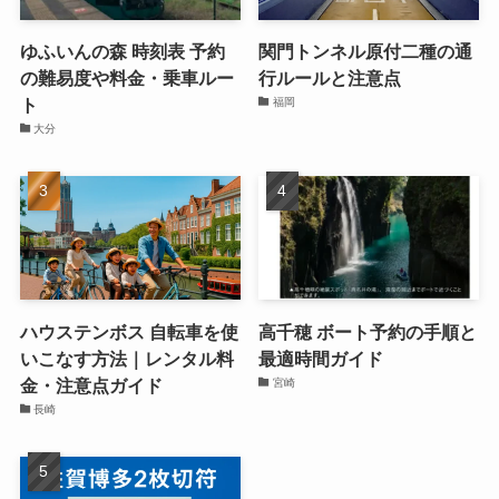
ゆふいんの森 時刻表 予約
関門トンネル原付二種の通
の難易度や料金・乗車ルー
行ルールと注意点
ト
福岡
大分
ハウステンボス 自転車を使
高千穂 ボート予約の手順と
いこなす方法｜レンタル料
最適時間ガイド
金・注意点ガイド
宮崎
長崎