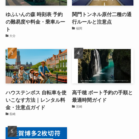
ゆふいんの森 時刻表 予約
関門トンネル原付二種の通
の難易度や料金・乗車ルー
行ルールと注意点
ト
福岡
大分
ハウステンボス 自転車を使
高千穂 ボート予約の手順と
いこなす方法｜レンタル料
最適時間ガイド
金・注意点ガイド
宮崎
長崎