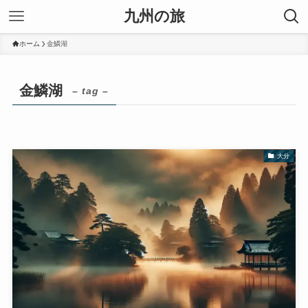
九州の旅
ホーム
金鱗湖
金鱗湖
– tag –
大分