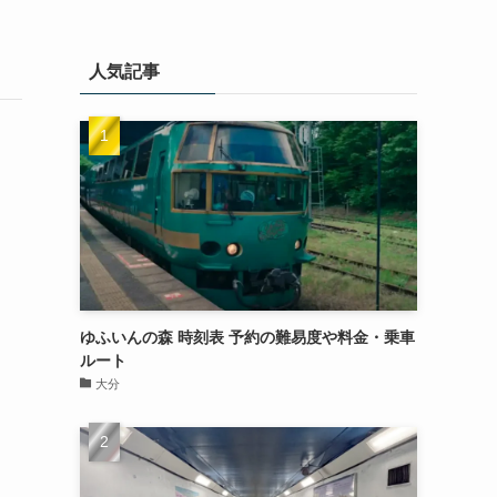
人気記事
ゆふいんの森 時刻表 予約の難易度や料金・乗車
ルート
大分