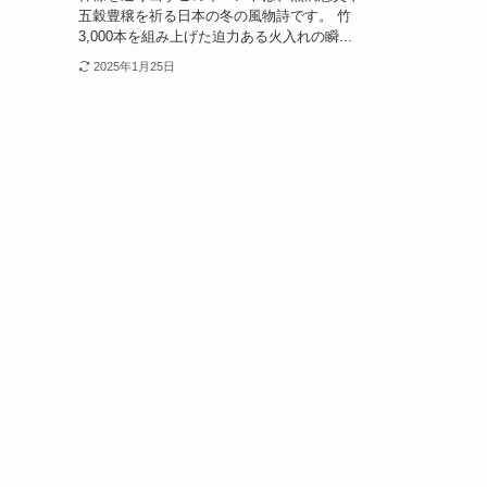
五穀豊穣を祈る日本の冬の風物詩です。 竹
3,000本を組み上げた迫力ある火入れの瞬...
2025年1月25日