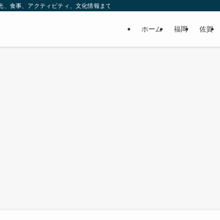
ック。観光、食事、アクティビティ、文化情報まで、九州をもっと楽しむための情報をお
ホーム
福岡
佐賀