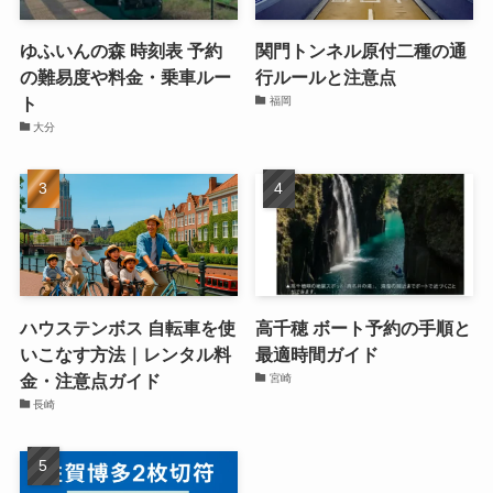
ゆふいんの森 時刻表 予約
関門トンネル原付二種の通
の難易度や料金・乗車ルー
行ルールと注意点
ト
福岡
大分
ハウステンボス 自転車を使
高千穂 ボート予約の手順と
いこなす方法｜レンタル料
最適時間ガイド
金・注意点ガイド
宮崎
長崎