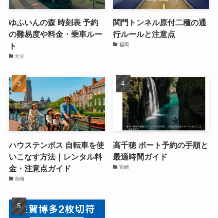
ゆふいんの森 時刻表 予約
関門トンネル原付二種の通
の難易度や料金・乗車ルー
行ルールと注意点
ト
福岡
大分
ハウステンボス 自転車を使
高千穂 ボート予約の手順と
いこなす方法｜レンタル料
最適時間ガイド
金・注意点ガイド
宮崎
長崎