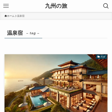
九州の旅
ホーム
温泉宿
温泉宿
– tag –
大分