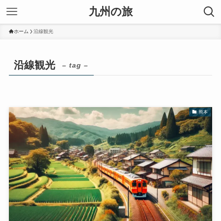
九州の旅
ホーム
沿線観光
沿線観光
– tag –
熊本