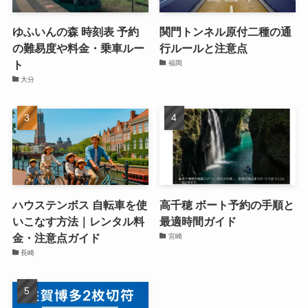
ゆふいんの森 時刻表 予約
関門トンネル原付二種の通
の難易度や料金・乗車ルー
行ルールと注意点
ト
福岡
大分
ハウステンボス 自転車を使
高千穂 ボート予約の手順と
いこなす方法｜レンタル料
最適時間ガイド
金・注意点ガイド
宮崎
長崎