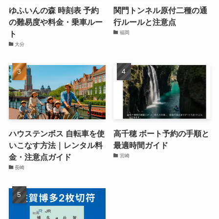
ゆふいんの森 時刻表 予約
関門トンネル原付二種の通
の難易度や料金・乗車ルー
行ルールと注意点
ト
福岡
大分
ハウステンボス 自転車を使
高千穂 ボート予約の手順と
いこなす方法｜レンタル料
最適時間ガイド
金・注意点ガイド
宮崎
長崎