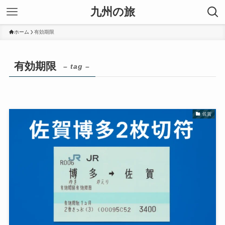
九州の旅
ホーム
有効期限
有効期限
– tag –
佐賀