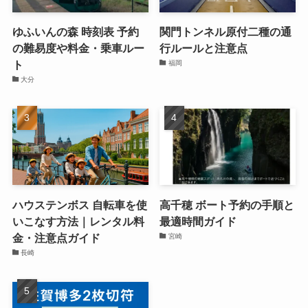
ゆふいんの森 時刻表 予約
関門トンネル原付二種の通
の難易度や料金・乗車ルー
行ルールと注意点
ト
福岡
大分
ハウステンボス 自転車を使
高千穂 ボート予約の手順と
いこなす方法｜レンタル料
最適時間ガイド
金・注意点ガイド
宮崎
長崎