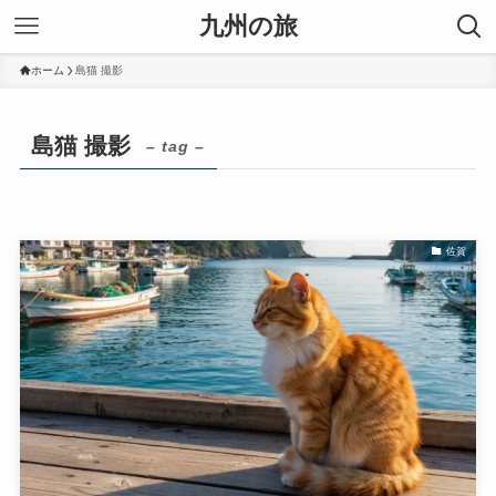
九州の旅
ホーム
島猫 撮影
島猫 撮影
– tag –
佐賀