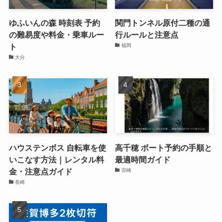
ゆふいんの森 時刻表 予約
関門トンネル原付二種の通
の難易度や料金・乗車ルー
行ルールと注意点
ト
福岡
大分
ハウステンボス 自転車を使
高千穂 ボート予約の手順と
いこなす方法｜レンタル料
最適時間ガイド
金・注意点ガイド
宮崎
長崎