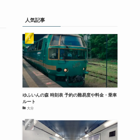
人気記事
ゆふいんの森 時刻表 予約の難易度や料金・乗車
ルート
大分