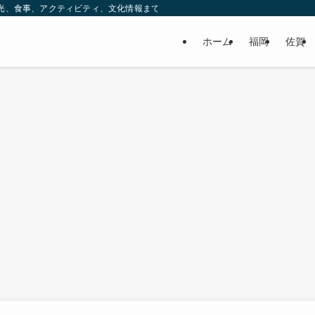
ック。観光、食事、アクティビティ、文化情報まで、九州をもっと楽しむための情報をお
ホーム
福岡
佐賀