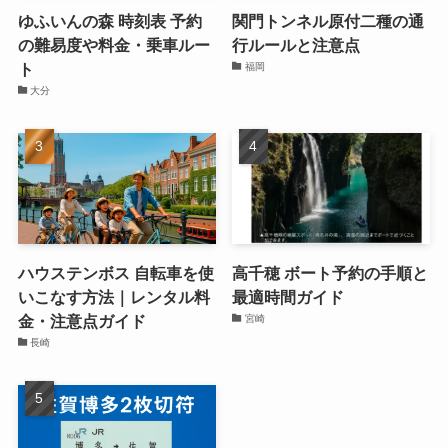
ゆふいんの森 時刻表 予約
関門トンネル原付二種の通
の難易度や料金・乗車ルー
行ルールと注意点
ト
福岡
大分
ハウステンボス 自転車を使
高千穂 ボート予約の手順と
いこなす方法｜レンタル料
最適時間ガイド
金・注意点ガイド
宮崎
長崎