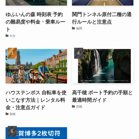
ゆふいんの森 時刻表 予約
関門トンネル原付二種の通
の難易度や料金・乗車ルー
行ルールと注意点
ト
福岡
大分
ハウステンボス 自転車を使
高千穂 ボート予約の手順と
いこなす方法｜レンタル料
最適時間ガイド
金・注意点ガイド
宮崎
長崎