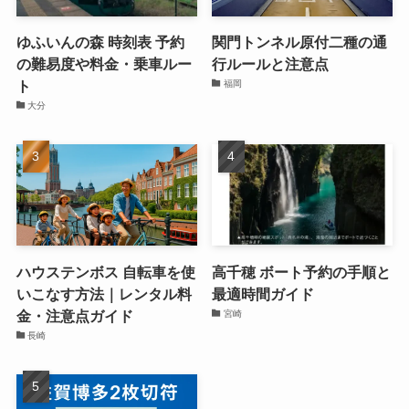
ゆふいんの森 時刻表 予約
関門トンネル原付二種の通
の難易度や料金・乗車ルー
行ルールと注意点
ト
福岡
大分
ハウステンボス 自転車を使
高千穂 ボート予約の手順と
いこなす方法｜レンタル料
最適時間ガイド
金・注意点ガイド
宮崎
長崎