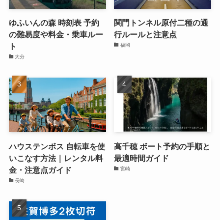
ゆふいんの森 時刻表 予約
関門トンネル原付二種の通
の難易度や料金・乗車ルー
行ルールと注意点
ト
福岡
大分
ハウステンボス 自転車を使
高千穂 ボート予約の手順と
いこなす方法｜レンタル料
最適時間ガイド
金・注意点ガイド
宮崎
長崎