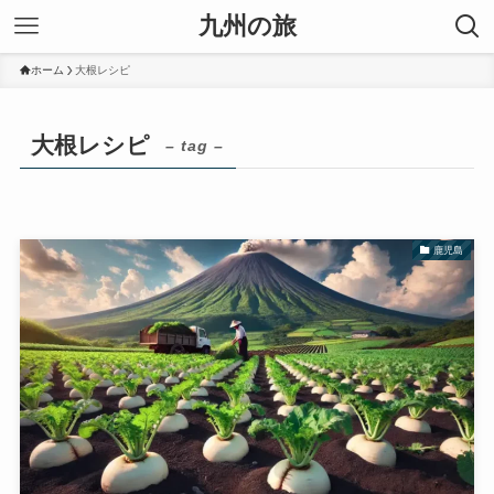
九州の旅
ホーム
大根レシピ
大根レシピ
– tag –
鹿児島