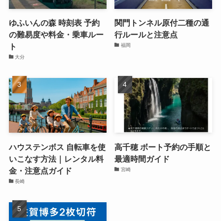
ゆふいんの森 時刻表 予約
関門トンネル原付二種の通
の難易度や料金・乗車ルー
行ルールと注意点
ト
福岡
大分
ハウステンボス 自転車を使
高千穂 ボート予約の手順と
いこなす方法｜レンタル料
最適時間ガイド
金・注意点ガイド
宮崎
長崎